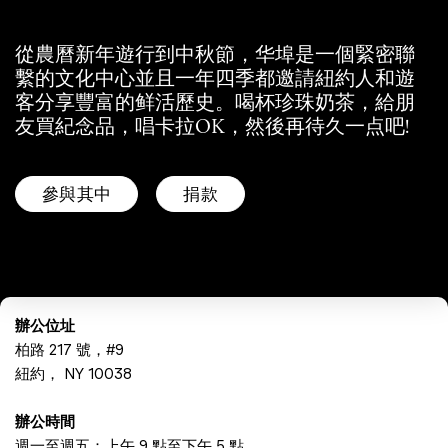
從農曆新年遊行到中秋節，华埠是一個緊密聯
繫的文化中心並且一年四季都邀請紐約人和遊
客分享豐富的鲜活歷史。喝杯珍珠奶茶，給朋
友買紀念品，唱卡拉OK，然後再待久一点吧!
參與其中
捐款
辦公位址
柏路 217 號，#9
紐約， NY 10038
辦公時間
週一至週五：上午 9 點至下午 5 點