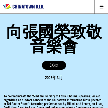
向張國榮致敬
音樂會
活動
2025年3月
To commemorate the 22nd anniversary of Leslie Cheung’s passing, we are
organizing an outdoor concert at the Chinatown Information Kiosk (located
at 101 Baxter Street), featuring performances by Mikael and Lenny, on Tues,
April, from 1 pm to 5 pm. Come and enjoy some classic Cantonese songs that