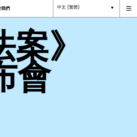
中文 (繁體)
於我們
法案》
發布會