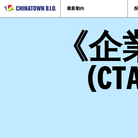
最新動向
《企
(C