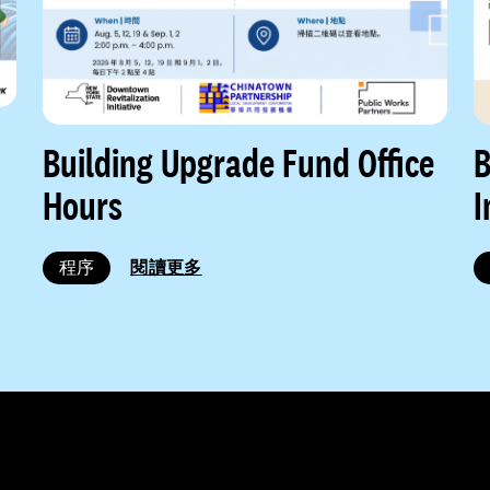
Building Upgrade Fund Office
B
Hours
I
程序
閱讀更多