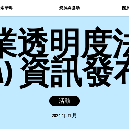
探索華埠
資源與協助
關
業透明度
TA) 資訊
活動
2024 年 11 月