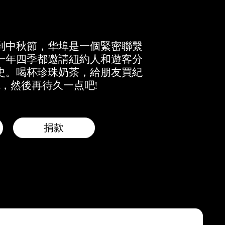
到中秋節，华埠是一個緊密聯繫
一年四季都邀請紐約人和遊客分
史。喝杯珍珠奶茶，給朋友買紀
，然後再待久一点吧!
捐款