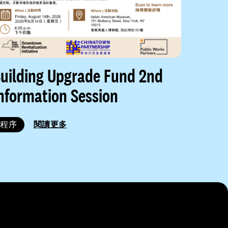
uilding Upgrade Fund 2nd
nformation Session
程序
閱讀更多