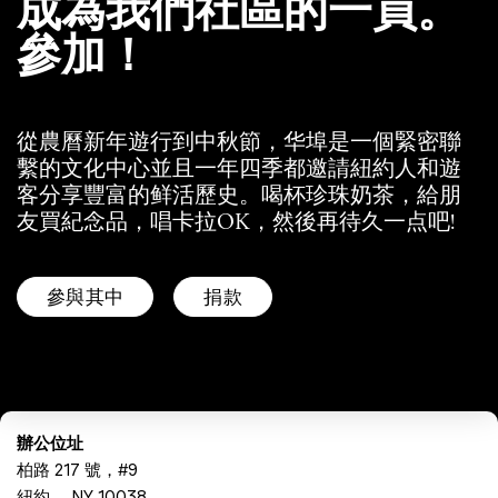
成為我們社區的一員。
參加！
從農曆新年遊行到中秋節，华埠是一個緊密聯
繫的文化中心並且一年四季都邀請紐約人和遊
客分享豐富的鲜活歷史。喝杯珍珠奶茶，給朋
友買紀念品，唱卡拉OK，然後再待久一点吧!
參與其中
捐款
辦公位址
柏路 217 號，#9
紐約， NY 10038