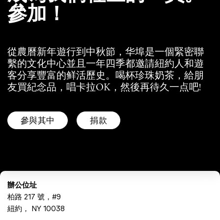
參加！
從農曆新年遊行到中秋節，华埠是一個緊密聯
繫的文化中心並且一年四季都邀請紐約人和遊
客分享豐富的鲜活歷史。喝杯珍珠奶茶，給朋
友買紀念品，唱卡拉OK，然後再待久一点吧!
參與其中
捐款
辦公位址
柏路 217 號，#9
紐約， NY 10038