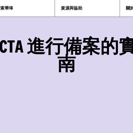
探索華埠
資源與協助
關
 CTA 進行備案的
南