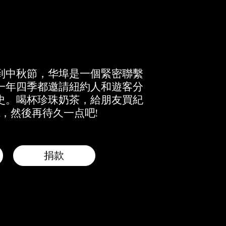
到中秋節，华埠是一個緊密聯繫
一年四季都邀請紐約人和遊客分
史。喝杯珍珠奶茶，給朋友買紀
，然後再待久一点吧!
捐款