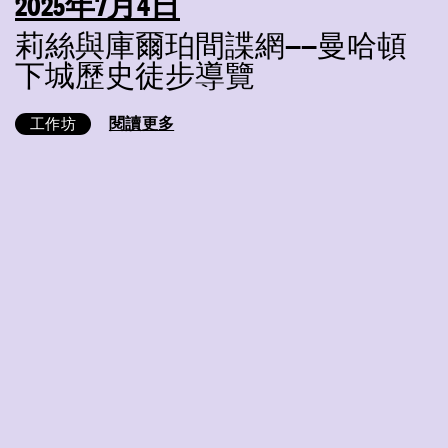
2025年7月4日
莉絲與庫爾珀間諜網——曼哈頓
下城歷史徒步導覽
閱讀更多
工作坊