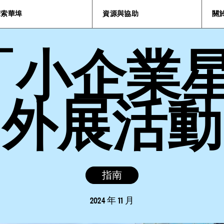
探索華埠
資源與協助
關
 與「小企業
外展活動
指南
2024 年 11 月