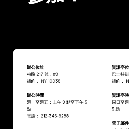
辦公位址
資訊亭
柏路 217 號，#9
巴士特街
紐約， NY 10038
紐約， NY
辦公時間
資訊亭
週一至週五：上午 9 點至下午 5
周日至週
點
5 點
電話：
212-346-9288
電子郵