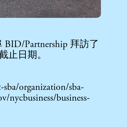
artnership 拜訪了
 截止日期。
sba/organization/sba-
ov/nycbusiness/business-