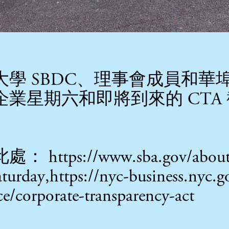
BDC、理事會成員和華埠 BID/P
業星期六和即將到來的 CTA
此處
： https://www.sba.gov/about-
aturday
,
https://nyc-business.nyc.g
nce/corporate-transparency-act