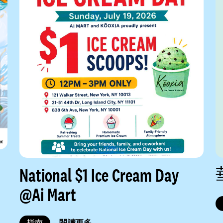
National $1 Ice Cream Day
@Ai Mart
指南
閱讀更多