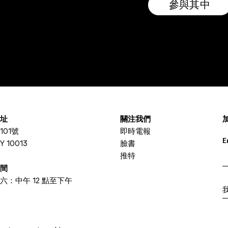
參與其中
位址
關注我們
101號
即時電報
E
 10013
臉書
推特
時間
I
六：中午 12 點至下午
件