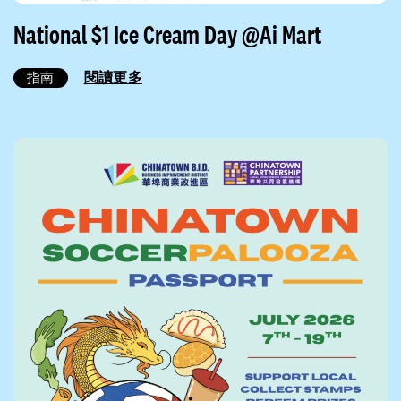
National $1 Ice Cream Day @Ai Mart
閱讀更多
指南