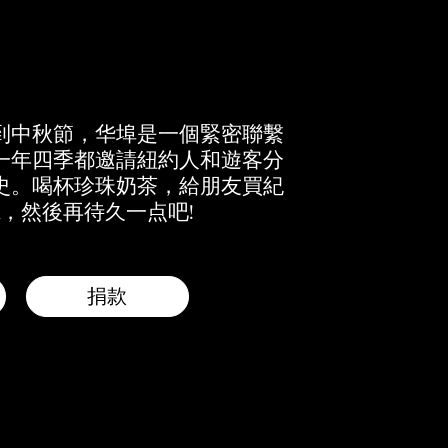
到中秋節，华埠是一個緊密聯繫
一年四季都邀請紐約人和遊客分
史。喝杯珍珠奶茶，給朋友買紀
，然後再待久一点吧!
捐款