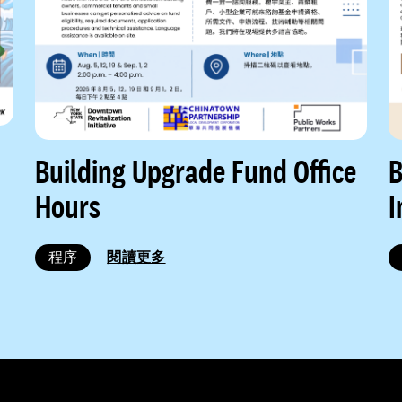
Building Upgrade Fund Office
B
Hours
I
程序
閱讀更多