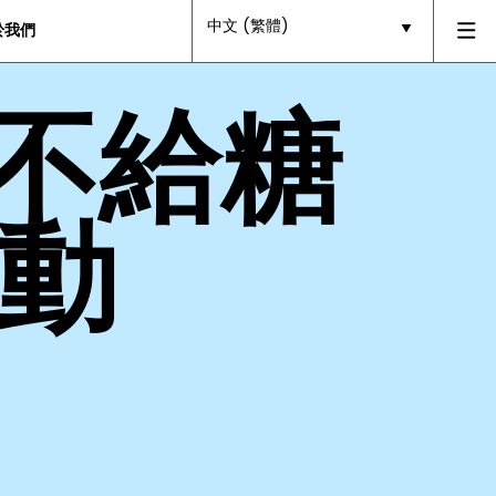
中文 (繁體)
於我們
「不給糖
動