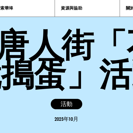
探索華埠
資源與協助
關
5年唐人街
就搗蛋」活
活動
2025年10月