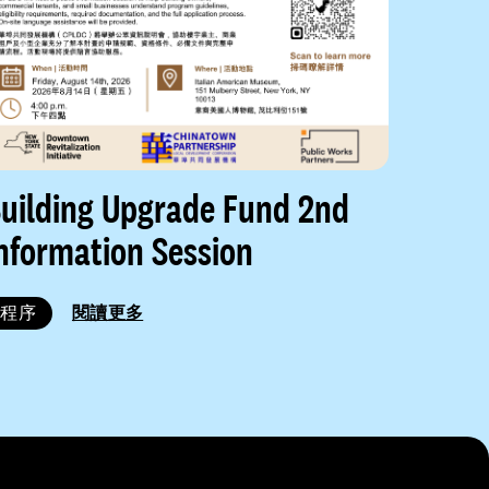
uilding Upgrade Fund 2nd
nformation Session
程序
閱讀更多