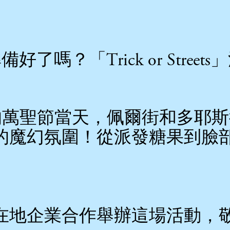
嗎？「Trick or Stree
 31 日的萬聖節當天，佩爾街和
的魔幻氛圍！從派發糖果到臉
在地企業合作舉辦這場活動，