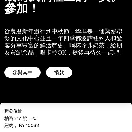
參加！
從農曆新年遊行到中秋節，华埠是一個緊密聯
繫的文化中心並且一年四季都邀請紐約人和遊
客分享豐富的鲜活歷史。喝杯珍珠奶茶，給朋
友買紀念品，唱卡拉OK，然後再待久一点吧!
參與其中
捐款
辦公位址
柏路 217 號，#9
紐約， NY 10038