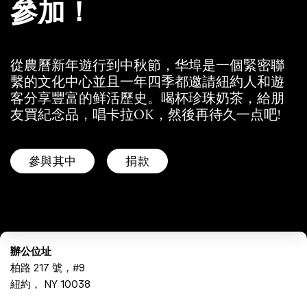
參加！
從農曆新年遊行到中秋節，华埠是一個緊密聯
繫的文化中心並且一年四季都邀請紐約人和遊
客分享豐富的鲜活歷史。喝杯珍珠奶茶，給朋
友買紀念品，唱卡拉OK，然後再待久一点吧!
參與其中
捐款
辦公位址
柏路 217 號，#9
紐約， NY 10038