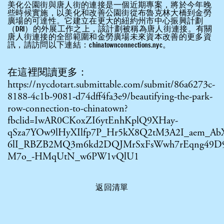
美化公園街與唐人街的連接是一個近期專案，將於今年晚
些時候實施，以美化和改善公園街從布魯克林大橋到金勞
廣場的可達性。它建立在更大的紐約州市中心振興計劃
（DRI）的外展工作之上，該計劃被稱為唐人街連接。有關
唐人街連接的全部範圍和金勞廣場未來資本改善的更多資
訊，請訪問以下連結：chinatownconnections.nyc。
在這裡閱讀更多：
https://nycdotart.submittable.com/submit/86a6273c-
8188-4c1b-9081-d74dff4fa3e9/beautifying-the-park-
row-connection-to-chinatown?
fbclid=IwAR0CKoxZI6ytEnhKplQ9XHay-
qSza7YOw9lHyXIlfp7P_Hr5kX8Q2tM3A2I_aem_AbX
6lI_RBZB2MQ3m6kd2DQJMrSxFsWwh7rEqng49D
M7o_-HMqUtN_w6PW1vQlU1
返回清單