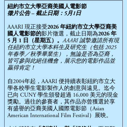
紐約市立大學亞裔美國人電影節
徵片公告 – 截止日期：5月1日
AAARI 現正接受
2026 年紐約市立大學亞裔美
國人電影節的
影片徵選，截止日期為
2026 年
5 月 1 日（星期五）。
AAARI 誠摯邀請所有現
任紐約市立大學本科生及研究生（包括 2025
年春季／秋季畢業生），無論是否為亞裔，
皆可參與此絕佳機會，展示您的電影作品並
贏得肯定！
自2004年起，AAARI 便持續表彰紐約市立大
學各校學生電影製作人的創意與遠見。迄今
已向 CUNY 學生頒發超過 16,000 美元的現金
獎勵。過往的參賽者，其作品亦曾獲選於享
有盛譽的亞裔美國人國際電影節（Asian
American International Film Festival）展映。