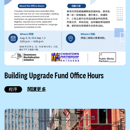
Building Upgrade Fund Office Hours
閱讀更多
程序