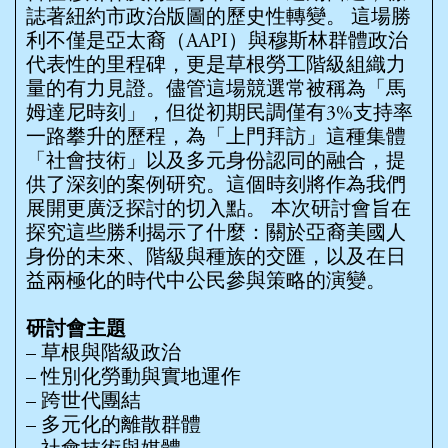
誌著紐約市政治版圖的歷史性轉變。 這場勝
利不僅是亞太裔（AAPI）與穆斯林群體政治
代表性的里程碑，更是草根勞工階級組織力
量的有力見證。儘管這場競選常被稱為「馬
姆達尼時刻」，但從初期民調僅有3%支持率
一路攀升的歷程，為「上門拜訪」這種集體
「社會技術」以及多元身份認同的融合，提
供了深刻的案例研究。這個時刻將作為我們
展開更廣泛探討的切入點。 本次研討會旨在
探究這些勝利揭示了什麼：關於亞裔美國人
身份的未來、階級與種族的交匯，以及在日
益兩極化的時代中公民參與策略的演變。
研討會主題
– 草根與階級政治
– 性別化勞動與實地運作
– 跨世代團結
– 多元化的離散群體