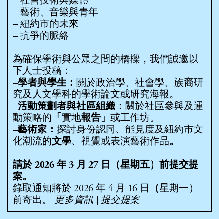
– 社會技術與媒體
– 藝術、音樂與青年
– 紐約市的未來
– 抗爭的脈絡
為確保學術與公眾之間的橋樑，我們誠邀以
下人士投稿：
–
學者與學生：
關於政治學、社會學、族裔研
究及人文學科的學術論文或研究海報。
–
活動策劃者與社區組織：
關於社區參與及運
動策略的
「
實地
報告」
或工作坊。
–
藝術家：
探討身份認同、能見度及紐約市文
化潮流的
文學
、視覺或表演藝術作品
。
請於 2026 年 3 月 27 日（星期五）前提交提
案。
錄取通知將於 2026 年 4 月 16 日
（
星期一）
前寄出。
更多資訊 | 提交提案