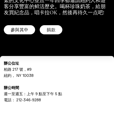
繫的文化中心並且一年四季都邀請紐約人和遊
客分享豐富的鲜活歷史。喝杯珍珠奶茶，給朋
友買紀念品，唱卡拉OK，然後再待久一点吧!
參與其中
捐款
辦公位址
柏路 217 號，#9
紐約， NY 10038
辦公時間
週一至週五：上午 9 點至下午 5 點
電話：
212-346-9288