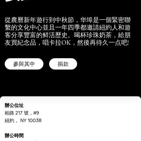
從農曆新年遊行到中秋節，华埠是一個緊密聯
繫的文化中心並且一年四季都邀請紐約人和遊
客分享豐富的鲜活歷史。喝杯珍珠奶茶，給朋
友買紀念品，唱卡拉OK，然後再待久一点吧!
參與其中
捐款
辦公位址
柏路 217 號，#9
紐約， NY 10038
辦公時間