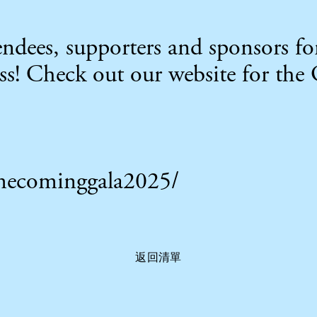
tendees, supporters and sponsors 
! Check out our website for the 
omecominggala2025/
返回清單