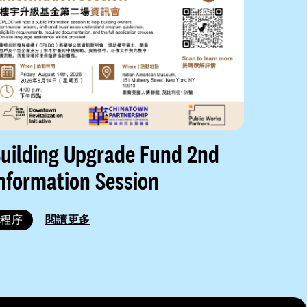
uilding Upgrade Fund 2nd
nformation Session
程序
閱讀更多