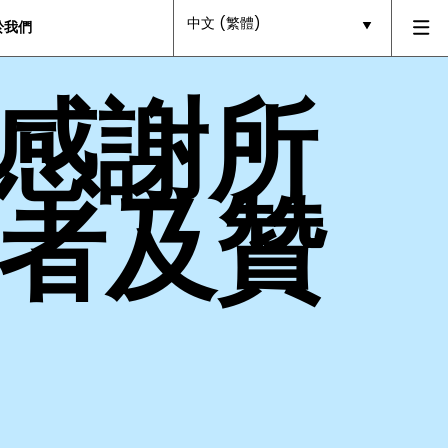
中文 (繁體)
於我們
：感謝所
者及贊