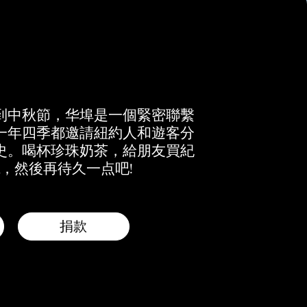
到中秋節，华埠是一個緊密聯繫
一年四季都邀請紐約人和遊客分
史。喝杯珍珠奶茶，給朋友買紀
，然後再待久一点吧!
捐款