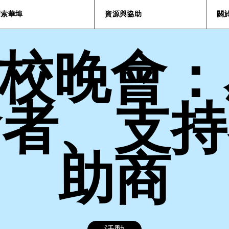
探索華埠
資源與協助
關
5 返校晚會
會者、支持
助商