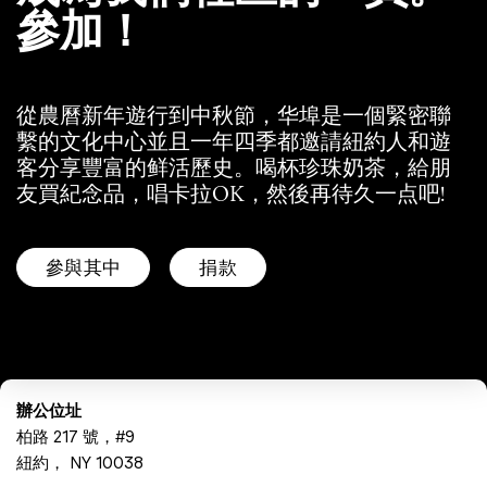
參加！
從農曆新年遊行到中秋節，华埠是一個緊密聯
繫的文化中心並且一年四季都邀請紐約人和遊
客分享豐富的鲜活歷史。喝杯珍珠奶茶，給朋
友買紀念品，唱卡拉OK，然後再待久一点吧!
參與其中
捐款
辦公位址
柏路 217 號，#9
紐約， NY 10038